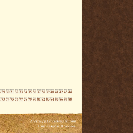
8
29
30
31
32
33
34
35
36
37
38
39
40
41
42
43
44
2
73
74
75
76
77
78
79
80
81
82
83
84
85
86
87
88
Александр Сергеевич Пушкин
Стихи и проза. Классика.