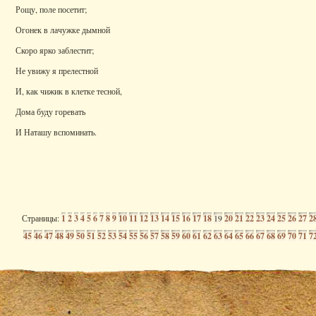
Рощу, поле посетит;
Огонек в лачужке дымной
Скоро ярко заблестит;
Не увижу я прелестной
И, как чижик в клетке тесной,
Дома буду горевать
И Наташу вспоминать.
Страницы:
1
2
3
4
5
6
7
8
9
10
11
12
13
14
15
16
17
18
19
20
21
22
23
24
25
26
27
2
45
46
47
48
49
50
51
52
53
54
55
56
57
58
59
60
61
62
63
64
65
66
67
68
69
70
71
7