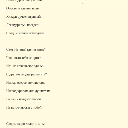
Опустели злачны нивы,
Хладен ручеек игривый;
Лес кудрявый поседел;
Свод небесный побледнел.
Свет-Наташа! где ты ныне?
Что никто тебя не зрит?
Иль не хочешь час единый
С другом сердца разделить?
Ни над озером волнистым,
Ни под кровом лип душистым
Ранней - позднею порой
Не встречаюсь я с тобой.
Скоро, скоро холод зимный