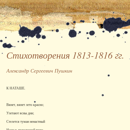
Стихотворения 1813-1816 гг.
Александр Сергеевич Пушкин
К НАТАШЕ.
Вянет, вянет лето красно;
Улетают ясны дни;
Стелется туман ненастный
Ночи в дремлющей тени;