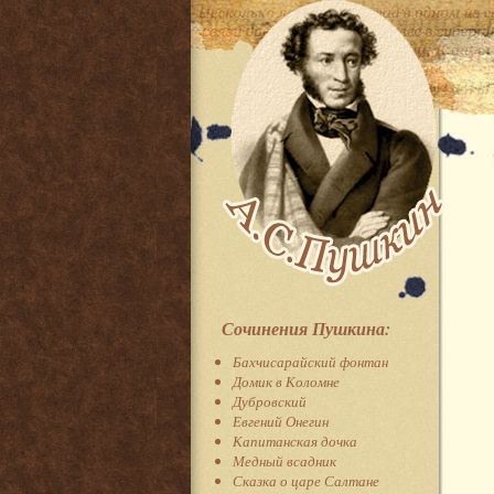
Сочинения Пушкина:
Бахчисарайский фонтан
Домик в Коломне
Дубровский
Евгений Онегин
Капитанская дочка
Медный всадник
Сказка о царе Салтане