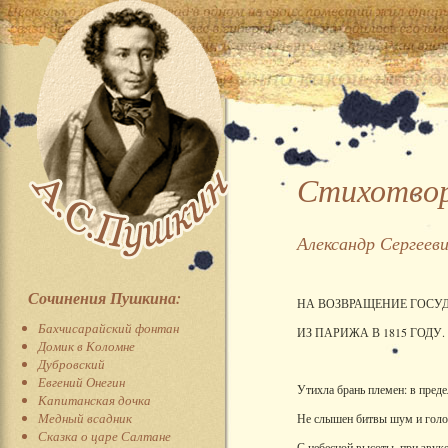
Стихотворе
Александр Сергеев
Сочинения Пушкина:
НА ВОЗВРАЩЕНИЕ ГОСУ
Бахчисарайский фонтан
ИЗ ПАРИЖА В 1815 ГОДУ.
Домик в Коломне
Дубровский
Евгений Онегин
Утихла брань племен: в пред
Капитанская дочка
Медный всадник
Не слышен битвы шум и голо
Сказка о царе Салтане
С небесной высоты, при звук