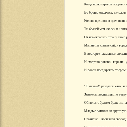
Когда полки врагов покрыли 
Во броню ополчась, взложив
Колена преклонив пред вышн
Ты браней меч извлек и клят
От ига оградить страну свою
Мы вняли клятве сей; и горд
В восторге пламенном летели
И смертью роковой горели и 
И россы пред врагом твердыне
"К мечам!" раздался клик, и 
Знамены, восшумев, по ветру
Обнялся с братом брат: и ми
Младые ратники на грустную 
Сразились. Воспылал свобод