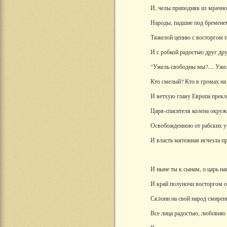
И, челы приподняв из мрачно
Народы, падшие под бремене
Тяжелой цепию с восторгом 
И с робкой радостью друг др
"Ужель свободны мы?.... Ужел
Кто смелый? Кто в громах на 
И ветхую главу Европа прекл
Царя-спасителя колена окруж
Освобожденною от рабских уз
И власть мятежная исчезла пр
И ныне ты к сынам, о царь на
И край полуночи восторгом о
Склони на свой народ смирен
Все лица радостью, любовию 