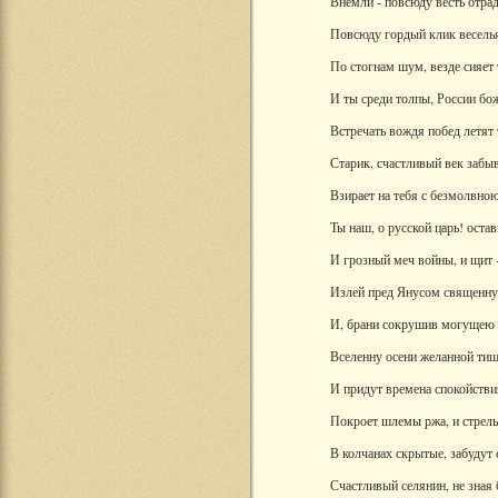
Внемли - повсюду весть отрад
Повсюду гордый клик веселья
По стогнам шум, везде сияет
И ты среди толпы, России бо
Встречать вождя побед летят
Старик, счастливый век забы
Взирает на тебя с безмолвною
Ты наш, о русской царь! оста
И грозный меч войны, и щит 
Излей пред Янусом священну
И, брани сокрушив могущею 
Вселенну осени желанной тиш
И придут времена спокойстви
Покроет шлемы ржа, и стрелы
В колчанах скрытые, забудут 
Счастливый селянин, не зная 