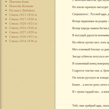
Пиковая дама
Повести Белкина
На землю мрачную нисходит
Руслан и Людмила
Свершилось!.. Русской царь, 
Стихи 1813-1816 гг
Стихи 1817-1820 гг
Вотще надменные на родину л
Стихи 1820-1823 гг
Стихи 1824-1826 гг
Вотще впреди знамен бесчис
Стихи 1827-1829 гг
В могущей дерзости венчанн
Стихи 1830-1833 гг
Стихи 1834-1836 гг
На гибель грозно шел, влек ц
Меч огненный блеснул за д
Звезда губителя потухла в ве
И пламенный венец померкнул
Содрогся счастья сын, и, бр
Он землю русскую не взвидел
Бежит... и мести гром слетел 
И с трона гордый пал... и внов
Тебе, наш храбрый царь, хвал