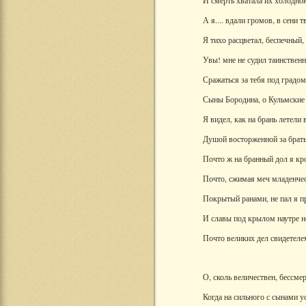
И смерть хватала их холодною
А я.... вдали громов, в сени т
Я тихо расцветал, беспечный
Увы! мне не судил таинствен
Сражаться за тебя под градом 
Сыны Бородина, о Кульмские 
Я видел, как на брань летели 
Душой восторженной за брат
Почто ж на бранный дол я кр
Почто, сжимая меч младенче
Покрытый ранами, не пал я п
И славы под крылом наутре н
Почто великих дел свидетеле
О, сколь величествен, бессме
Когда на сильного с сынами у