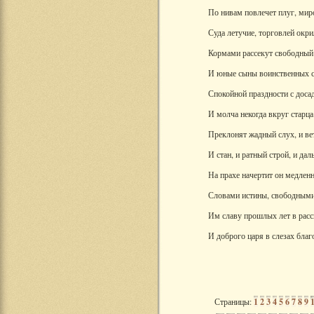
По нивам повлечет плуг, ми
Суда летучие, торговлей окр
Кормами рассекут свободный 
И юные сыны воинственных 
Спокойной праздности с доса
И молча некогда вкруг старца
Преклонят жадный слух, и в
И стан, и ратный строй, и да
На прахе начертит он медлен
Словами истины, свободными
Им славу прошлых лет в расс
И доброго царя в слезах благ
Страницы:
1
2
3
4
5
6
7
8
9