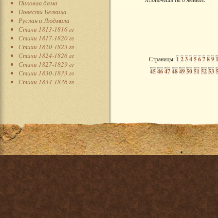
Пиковая дама
Повести Белкина
Руслан и Людмила
Стихи 1813-1816 гг
Стихи 1817-1820 гг
Стихи 1820-1823 гг
Стихи 1824-1826 гг
Страницы:
1
2
3
4
5
6
7
8
9
Стихи 1827-1829 гг
45
46
47
48
49
50
51
52
53
Стихи 1830-1833 гг
Стихи 1834-1836 гг