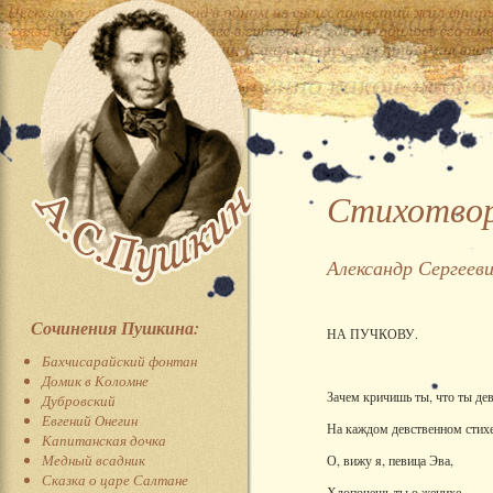
Стихотворе
Александр Сергеев
Сочинения Пушкина:
НА ПУЧКОВУ.
Бахчисарайский фонтан
Домик в Коломне
Зачем кричишь ты, что ты де
Дубровский
Евгений Онегин
На каждом девственном стих
Капитанская дочка
Медный всадник
О, вижу я, певица Эва,
Сказка о царе Салтане
Хлопочешь ты о женихе.