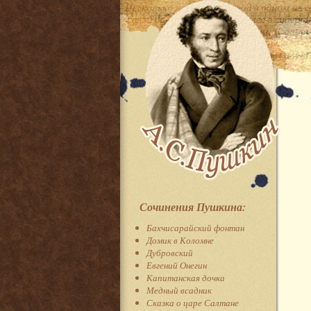
Сочинения Пушкина:
Бахчисарайский фонтан
Домик в Коломне
Дубровский
Евгений Онегин
Капитанская дочка
Медный всадник
Сказка о царе Салтане