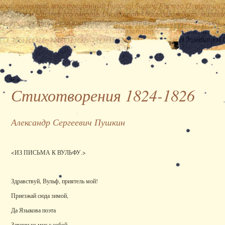
Стихотворения 1824-1826
Александр Сергеевич Пушкин
<ИЗ ПИСЬМА К ВУЛЬФУ.>
Здравствуй, Вульф, приятель мой!
Приезжай сюда зимой,
Да Языкова поэта
Затащи ко мне с собой