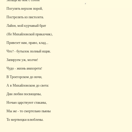
Погулять верхом порой,
Пострелять из пистолета.
Лайон, мой курчавый брат
(Не Михайловской приказчик),
Привезет нам, право, клад...
Что? - бутылок полный ящик.
Запируем уж, молчи!
Чудо - жизнь анахорета!
В Троегорском до ночи,
А в Михайловском до света:
Дни любви посвящены,
Ночью царствуют стаканы,
Мы же - то смертельно пьяны
То мертвецки влюблены.