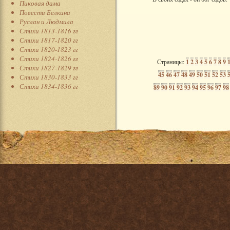
Пиковая дама
Повести Белкина
Руслан и Людмила
Стихи 1813-1816 гг
Стихи 1817-1820 гг
Стихи 1820-1823 гг
Стихи 1824-1826 гг
Страницы:
1
2
3
4
5
6
7
8
9
Стихи 1827-1829 гг
45
46
47
48
49
50
51
52
53
Стихи 1830-1833 гг
Стихи 1834-1836 гг
89
90
91
92
93
94
95
96
97
98