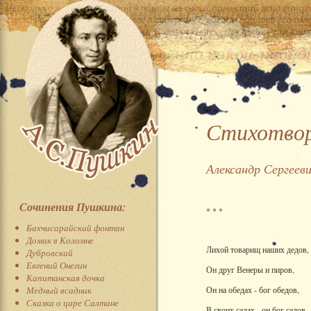
Стихотвор
Александр Сергеев
Сочинения Пушкина:
* * *
Бахчисарайский фонтан
Домик в Коломне
Лихой товарищ наших дедов,
Дубровский
Евгений Онегин
Он друг Венеры и пиров,
Капитанская дочка
Медный всадник
Он на обедах - бог обедов,
Сказка о царе Салтане
В своих садах - он бог садов.