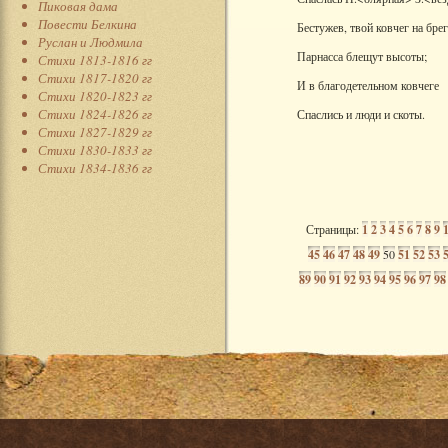
Пиковая дама
Повести Белкина
Бестужев, твой ковчег на брег
Руслан и Людмила
Парнасса блещут высоты;
Стихи 1813-1816 гг
Стихи 1817-1820 гг
И в благодетельном ковчеге
Стихи 1820-1823 гг
Стихи 1824-1826 гг
Спаслись и люди и скоты.
Стихи 1827-1829 гг
Стихи 1830-1833 гг
Стихи 1834-1836 гг
Страницы:
1
2
3
4
5
6
7
8
9
45
46
47
48
49
50
51
52
53
89
90
91
92
93
94
95
96
97
98