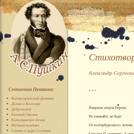
Стихотвор
Александр Сергеев
Сочинения Пушкина:
* * *
Бахчисарайский фонтан
Домик в Коломне
Напрасно ахнула Европа,
Дубровский
Евгений Онегин
Не унывайте, не беда!
Капитанская дочка
Медный всадник
От п<етербургского> потопа
Сказка о царе Салтане
Спаслась П.<олярная> З.<вез