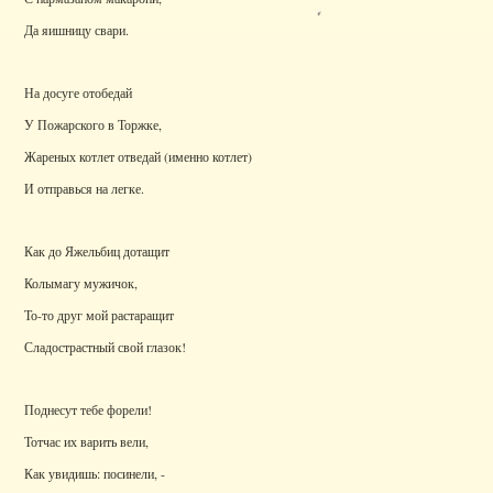
Да яишницу свари.
На досуге отобедай
У Пожарского в Торжке,
Жареных котлет отведай (именно котлет)
И отправься на легке.
Как до Яжельбиц дотащит
Колымагу мужичок,
То-то друг мой растаращит
Сладострастный свой глазок!
Поднесут тебе форели!
Тотчас их варить вели,
Как увидишь: посинели, -