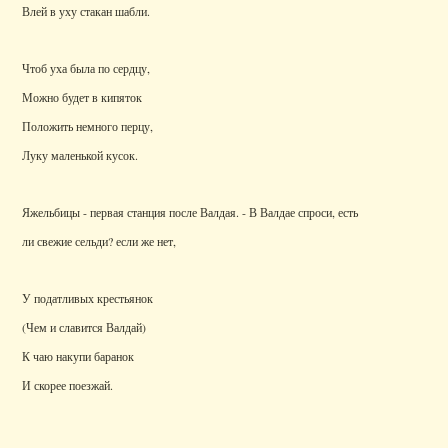
Влей в уху стакан шабли.
Чтоб уха была по сердцу,
Можно будет в кипяток
Положить немного перцу,
Луку маленькой кусок.
Яжельбицы - первая станция после Валдая. - В Валдае спроси, есть
ли свежие сельди? если же нет,
У податливых крестьянок
(Чем и славится Валдай)
К чаю накупи баранок
И скорее поезжай.