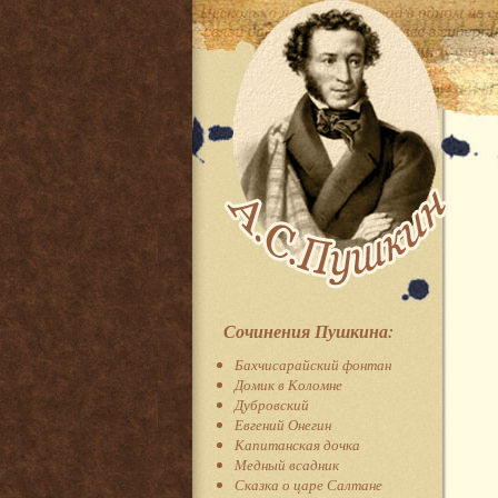
Сочинения Пушкина:
Бахчисарайский фонтан
Домик в Коломне
Дубровский
Евгений Онегин
Капитанская дочка
Медный всадник
Сказка о царе Салтане