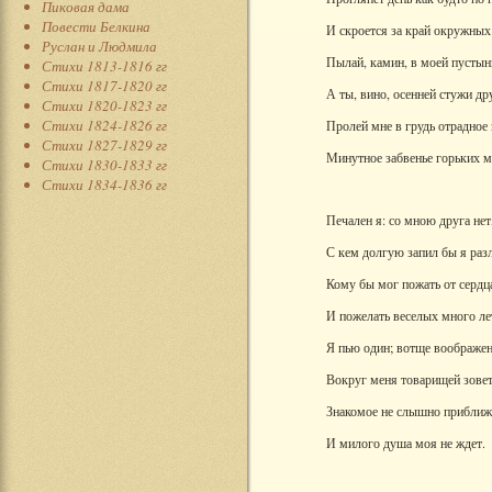
Пиковая дама
Повести Белкина
И скроется за край окружных
Руслан и Людмила
Пылай, камин, в моей пустын
Стихи 1813-1816 гг
Стихи 1817-1820 гг
А ты, вино, осенней стужи др
Стихи 1820-1823 гг
Стихи 1824-1826 гг
Пролей мне в грудь отрадное
Стихи 1827-1829 гг
Минутное забвенье горьких м
Стихи 1830-1833 гг
Стихи 1834-1836 гг
Печален я: со мною друга нет
С кем долгую запил бы я раз
Кому бы мог пожать от сердц
И пожелать веселых много ле
Я пью один; вотще воображен
Вокруг меня товарищей зовет
Знакомое не слышно приближ
И милого душа моя не ждет.