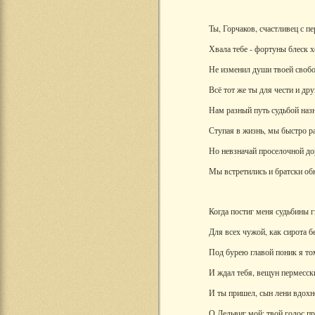
Ты, Горчаков, счастливец с п
Хвала тебе - фортуны блеск 
Не изменил души твоей своб
Всё тот же ты для чести и дру
Нам разный путь судьбой назн
Ступая в жизнь, мы быстро р
Но невзначай проселочной д
Мы встретились и братски об
Когда постиг меня судьбины г
Для всех чужой, как сирота 
Под бурею главой поник я т
И ждал тебя, вещун пермесск
И ты пришел, сын лени вдох
О Дельвиг мой: твой голос п