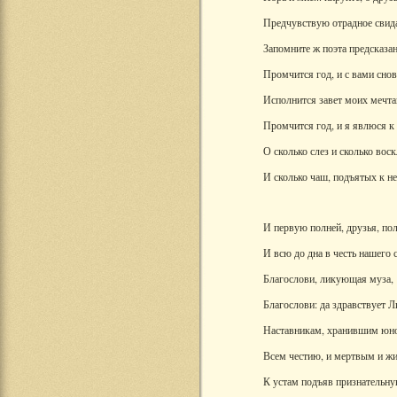
Предчувствую отрадное свида
Запомните ж поэта предсказан
Промчится год, и с вами снов
Исполнится завет моих мечта
Промчится год, и я явлюся к
О сколько слез и сколько вос
И сколько чаш, подъятых к н
И первую полней, друзья, по
И всю до дна в честь нашего 
Благослови, ликующая муза,
Благослови: да здравствует Л
Наставникам, хранившим юно
Всем честию, и мертвым и ж
К устам подъяв признательну