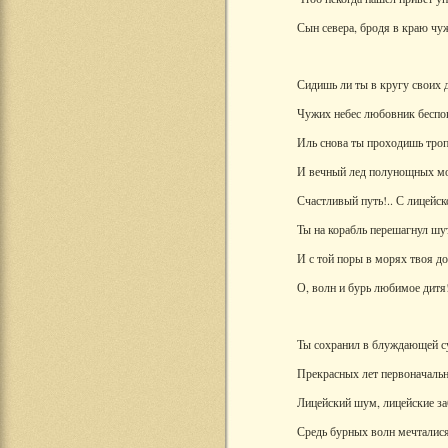
Сын севера, бродя в краю чу
Сидишь ли ты в кругу своих 
Чужих небес любовник беспо
Иль снова ты проходишь тро
И вечный лед полунощных м
Счастливый путь!.. С лицейск
Ты на корабль перешагнул шу
И с той поры в морях твоя до
О, волн и бурь любимое дитя
Ты сохранил в блуждающей с
Прекрасных лет первоначаль
Лицейский шум, лицейские з
Средь бурных волн мечталися