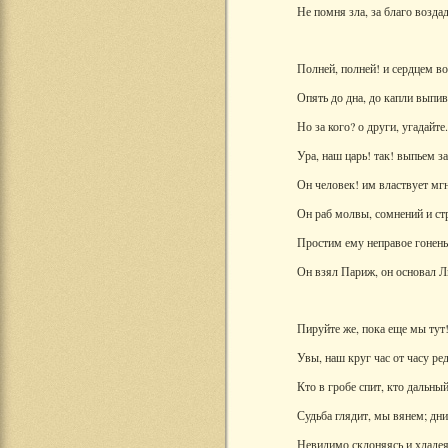
Не помня зла, за благо возда
Полней, полней! и сердцем во
Опять до дна, до капли выпив
Но за кого? о други, угадайте.
Ура, наш царь! так! выпьем за
Он человек! им властвует мг
Он раб молвы, сомнений и стр
Простим ему неправое гонень
Он взял Париж, он основал Л
Пируйте же, пока еще мы тут
Увы, наш круг час от часу ред
Кто в гробе спит, кто дальный
Судьба глядит, мы вянем; дни
Невидимо склоняясь и хладея