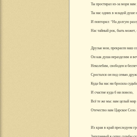
Ты простирал из-за моря нам 
Ты нас одних в младой душе 
И повторял: "На долгую раз
Нас тайный рок, быть может, 
Друзья мои, прекрасен наш с
Он как душа неразделим и веч
Неколебим, свободен и беспе
Сростался он под сенью друж
Куда бы нас ни бросила судьб
И счастие куда б ни повело,
Всё те же мы: нам целый мир
Отечество нам Царское Село.
Из края в край преследуем гр
Запутанный в сетях судьбы су