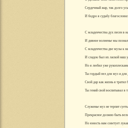
Сердечный жар, так долго ус
И бодро я судьбу благословил
С младенчества дух песен в на
И дивное волненье мы познал
С младенчества две музы к на
И сладок был их лаской наш у
Но я любил уже рукоплескань
Ты гордый пел для муз и для
Свой дар как жизнь я тратил 
Ты гений свой воспитывал в 
Служенье муз не терпит суеты
Прекрасное должно быть вел
Но юность нам советует лука