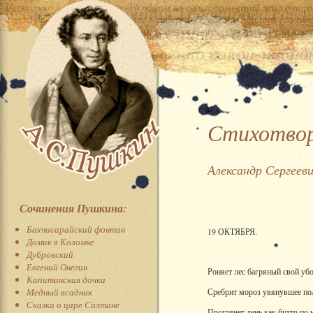
Стихотвор
Александр Сергеев
Сочинения Пушкина:
Бахчисарайский фонтан
19 ОКТЯБРЯ.
Домик в Коломне
Дубровский
Евгений Онегин
Роняет лес багряный свой убо
Капитанская дочка
Медный всадник
Сребрит мороз увянувшее по
Сказка о царе Салтане
Проглянет день как будто по 