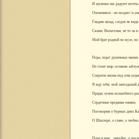
И шумные нас радуют мечты.
Опомнимся - но поздно! и у
Глядим назад, следов не видя
Скажи, Вильгельм, не то ль и
Мой брат родной по музе, по
Пора, пора! душевных наших
Не стоит мир; оставим заблу
Сокроем жизнь под сень уеди
Я жду тебя, мой запоздалый д
Приди; огнем волшебного рас
Сердечные преданья оживи;
Поговорим о бурных днях Ка
О Шиллере, о славе, о любви.
Пора и мне... пируйте, о друз