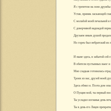
Я с трепетом на лоно дружбы
Устав, приник ласкающей глав
С мольбой моей печальной и 
С доверчивой надеждой первы
Друзьям иным душой предалс
Но горек был небратский их п
И ныне здесь, в забытой сей 
В обители пустынных вьюг и 
Мне сладкая готовилась отрад
Троих из вас, друзей моей ду
Здесь обнял я. Поэта дом опа
О Пущин мой, ты первый пос
Ты усладил изгнанья день печ
Ты в день его Лицея преврати