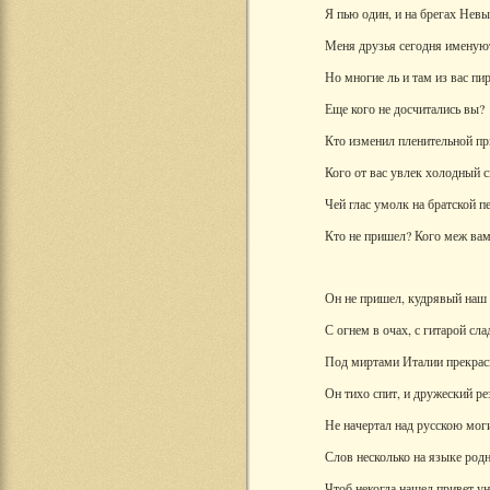
Я пью один, и на брегах Невы
Меня друзья сегодня именуют
Но многие ль и там из вас пи
Еще кого не досчитались вы?
Кто изменил пленительной п
Кого от вас увлек холодный с
Чей глас умолк на братской п
Кто не пришел? Кого меж вам
Он не пришел, кудрявый наш 
С огнем в очах, с гитарой сла
Под миртами Италии прекрас
Он тихо спит, и дружеский ре
Не начертал над русскою мог
Слов несколько на языке род
Чтоб некогда нашел привет 