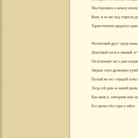
Мы близимся к началу своему
Кому ж из нас под старость д
Торжествовать придется одн
Несчастный друг! средь новы
Докучный гость и лишний, и 
Он вспомнит нас и дни соеди
Закрыв глаза дрожащею рукой
Пускай же он с отрадой хоть 
Тогда сей день за чашей прове
Как ныне я, затворник ваш о
Его провел без горя и забот.