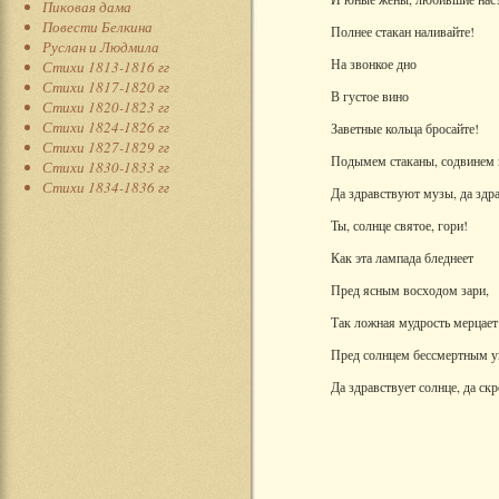
Пиковая дама
Повести Белкина
Полнее стакан наливайте!
Руслан и Людмила
На звонкое дно
Стихи 1813-1816 гг
Стихи 1817-1820 гг
В густое вино
Стихи 1820-1823 гг
Стихи 1824-1826 гг
Заветные кольца бросайте!
Стихи 1827-1829 гг
Подымем стаканы, содвинем 
Стихи 1830-1833 гг
Стихи 1834-1836 гг
Да здравствуют музы, да здр
Ты, солнце святое, гори!
Как эта лампада бледнеет
Пред ясным восходом зари,
Так ложная мудрость мерцает 
Пред солнцем бессмертным у
Да здравствует солнце, да скр