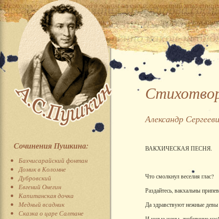
Стихотвор
Александр Сергеев
Сочинения Пушкина:
ВАКХИЧЕСКАЯ ПЕСНЯ.
Бахчисарайский фонтан
Домик в Коломне
Что смолкнул веселия глас?
Дубровский
Евгений Онегин
Раздайтесь, вакхальны припе
Капитанская дочка
Медный всадник
Да здравствуют нежные девы
Сказка о царе Салтане
И юные жены, любившие нас