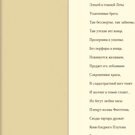
Элизей и томной Леты
Усыпленные брега.
Там бессмертье, там забвенье,
Там утехам нет конца.
Прозерпина в упоенье,
Без порфиры и венца,
Повинуется желаньям,
Предает его лобзаньям
Сокровенные красы,
В сладострастной неге тонет
И молчит и томно стонет...
Но бегут любви часы:
Плещут волны Флегетона,
Своды тартара дрожат:
Кони бледного Плутона