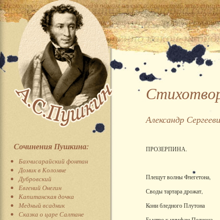
Стихотвор
Александр Сергеев
Сочинения Пушкина:
ПРОЗЕРПИНА.
Бахчисарайский фонтан
Домик в Коломне
Плещут волны Флегетона,
Дубровский
Евгений Онегин
Своды тартара дрожат,
Капитанская дочка
Медный всадник
Кони бледного Плутона
Сказка о царе Салтане
Быстро к нимфам Пелиона