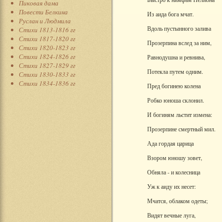
Пиковая дама
Повести Белкина
Из aида бога мчат.
Руслан и Людмила
Вдоль пустынного залива
Стихи 1813-1816 гг
Стихи 1817-1820 гг
Прозерпина вслед за ним,
Стихи 1820-1823 гг
Стихи 1824-1826 гг
Равнодушна и ревнива,
Стихи 1827-1829 гг
Потекла путем одним.
Стихи 1830-1833 гг
Стихи 1834-1836 гг
Пред богинею колена
Робко юноша склонил.
И богиням льстит измена:
Прозерпине смертный мил.
Ада гордая царица
Взором юношу зовет,
Обняла - и колесница
Уж к аиду их несет:
Мчатся, облаком одеты;
Видят вечные луга,