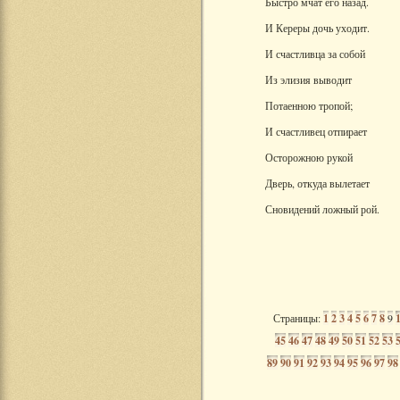
Быстро мчат его назад.
И Кереры дочь уходит.
И счастливца за собой
Из элизия выводит
Потаенною тропой;
И счастливец отпирает
Осторожною рукой
Дверь, откуда вылетает
Сновидений ложный рой.
Страницы:
1
2
3
4
5
6
7
8
9
45
46
47
48
49
50
51
52
53
89
90
91
92
93
94
95
96
97
98