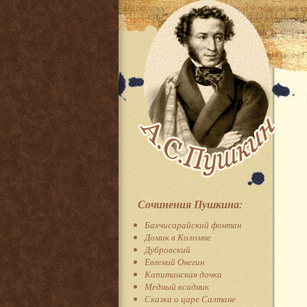
Сочинения Пушкина:
Бахчисарайский фонтан
Домик в Коломне
Дубровский
Евгений Онегин
Капитанская дочка
Медный всадник
Сказка о царе Салтане