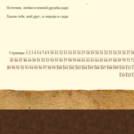
Почтения, любви и нежной дружбы ради
Хвалю тебя, мой друг, и спереди и сзади.
Страницы:
1
2
3
4
5
6
7
8
9
10
11
12
13
14
15
16
17
18
19
20
21
22
23
24
25
26
27
2
45
46
47
48
49
50
51
52
53
54
55
56
57
58
59
60
61
62
63
64
65
66
67
68
69
70
71
7
89
90
91
92
93
94
95
96
97
98
99
100
101
102
103
104
105
106
107
108
109
110
111
1
124
125
1