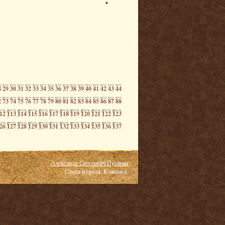
8
29
30
31
32
33
34
35
36
37
38
39
40
41
42
43
44
2
73
74
75
76
77
78
79
80
81
82
83
84
85
86
87
88
12
113
114
115
116
117
118
119
120
121
122
123
26
127
128
129
130
131
132
133
134
135
136
137
Александр Сергеевич Пушкин
Стихи и проза. Классика.