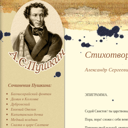
Стихотвор
Александр Сергеев
Сочинения Пушкина:
Бахчисарайский фонтан
ЭПИГРАММА.
Домик в Коломне
Дубровский
Евгений Онегин
Седой Свистов! ты царствовал
Капитанская дочка
Медный всадник
Пора, пора! сложи с себя вене
Сказка о царе Салтане
Питомец твой младой, цветущ