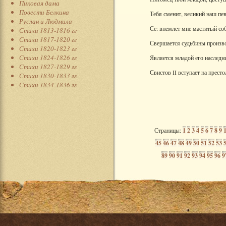
Пиковая дама
Повести Белкина
Тебя сменит, великий наш пев
Руслан и Людмила
Се: внемлет мне маститый со
Стихи 1813-1816 гг
Стихи 1817-1820 гг
Свершается судьбины произв
Стихи 1820-1823 гг
Стихи 1824-1826 гг
Является младой его наследн
Стихи 1827-1829 гг
Свистов II вступает на престо
Стихи 1830-1833 гг
Стихи 1834-1836 гг
Страницы:
1
2
3
4
5
6
7
8
9
45
46
47
48
49
50
51
52
53
89
90
91
92
93
94
95
96
9