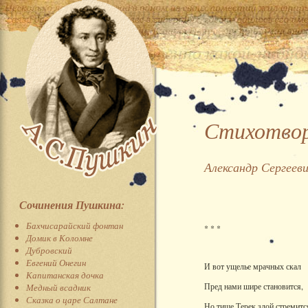
Стихотвор
Александр Сергеев
Сочинения Пушкина:
Бахчисарайский фонтан
* * *
Домик в Коломне
Дубровский
Евгений Онегин
И вот ущелье мрачных скал
Капитанская дочка
Пред нами
шире становится,
Медный всадник
Сказка о царе Салтане
Но тише Терек злой стремитс