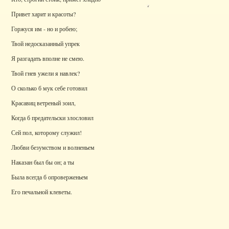
Привет харит и красоты?
Горжуся им - но и робею;
Твой недосказанный упрек
Я разгадать вполне не смею.
Твой гнев ужели я навлек?
О сколько б мук себе готовил
Красавиц ветреный зоил,
Когда б предательски злословил
Сей пол, которому служил!
Любви безумством и волненьем
Наказан был бы он; а ты
Была всегда б опроверженьем
Его печальной клеветы.