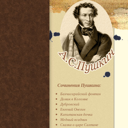
Сочинения Пушкина:
Бахчисарайский фонтан
Домик в Коломне
Дубровский
Евгений Онегин
Капитанская дочка
Медный всадник
Сказка о царе Салтане