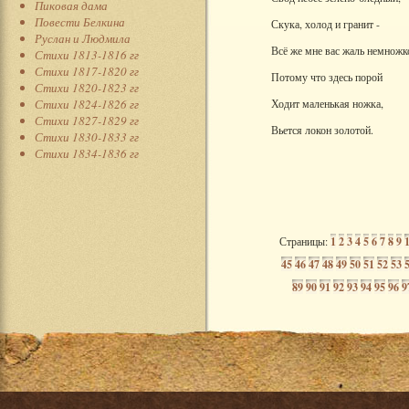
Пиковая дама
Повести Белкина
Скука, холод и гранит -
Руслан и Людмила
Всё же мне вас жаль немножк
Стихи 1813-1816 гг
Стихи 1817-1820 гг
Потому что здесь порой
Стихи 1820-1823 гг
Стихи 1824-1826 гг
Ходит маленькая ножка,
Стихи 1827-1829 гг
Вьется локон золотой.
Стихи 1830-1833 гг
Стихи 1834-1836 гг
Страницы:
1
2
3
4
5
6
7
8
9
45
46
47
48
49
50
51
52
53
89
90
91
92
93
94
95
96
9