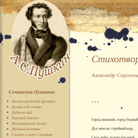
Стихотвор
Александр Сергеев
Сочинения Пушкина:
Бахчисарайский фонтан
* * *
Домик в Коломне
Дубровский
Евгений Онегин
Город пышный, город бедный
Капитанская дочка
Дух неволи, стройный вид,
Медный всадник
Сказка о царе Салтане
Свод небес зелено-бледный,