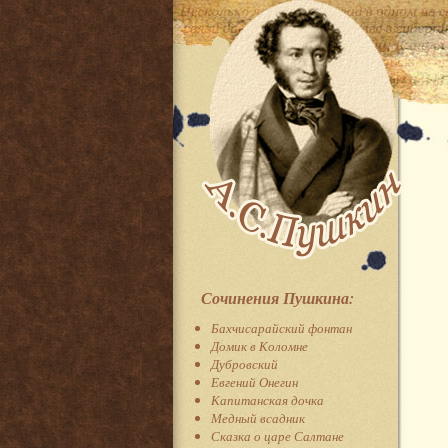
Сочинения Пушкина:
Бахчисарайский фонтан
Домик в Коломне
Дубровский
Евгений Онегин
Капитанская дочка
Медный всадник
Сказка о царе Салтане