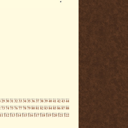
8
29
30
31
32
33
34
35
36
37
38
39
40
41
42
43
44
2
73
74
75
76
77
78
79
80
81
82
83
84
85
86
87
88
11
112
113
114
115
116
117
118
119
120
121
122