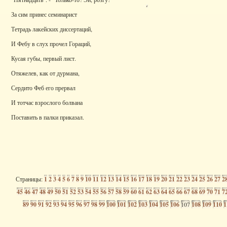
За сим принес семинарист
Тетрадь лакейских диссертаций,
И Фебу в слух прочел Гораций,
Кусая губы, первый лист.
Отяжелев, как от дурмана,
Сердито Феб его прервал
И тотчас взрослого болвана
Поставить в палки приказал.
Страницы:
1
2
3
4
5
6
7
8
9
10
11
12
13
14
15
16
17
18
19
20
21
22
23
24
25
26
27
2
45
46
47
48
49
50
51
52
53
54
55
56
57
58
59
60
61
62
63
64
65
66
67
68
69
70
71
7
89
90
91
92
93
94
95
96
97
98
99
100
101
102
103
104
105
106
107
108
109
110
1