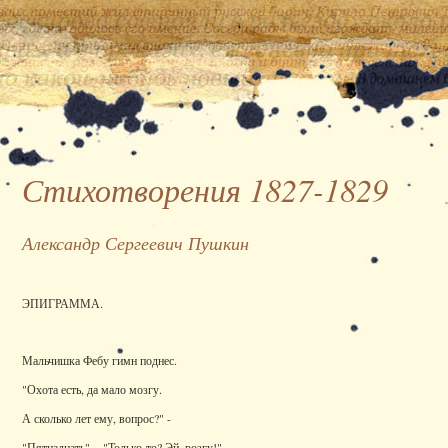
Стихотворения 1827-1829
Александр Сергеевич Пушкин
ЭПИГРАММА.
Мальчишка Фебу гимн поднес.
"Охота есть, да мало мозгу.
А сколько лет ему, вопрос?" -
"Пятнадцать". - "Только-то? Эй, розгу!"