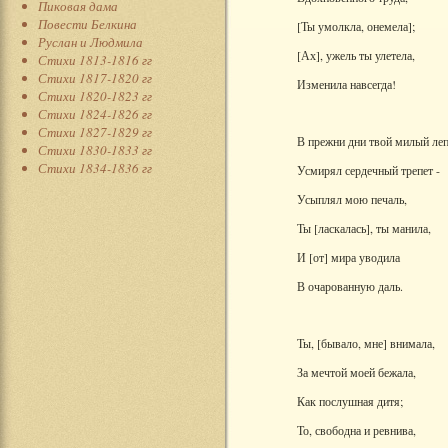
Пиковая дама
Повести Белкина
[Ты умолкла, онемела];
Руслан и Людмила
[Ах], ужель ты улетела,
Стихи 1813-1816 гг
Стихи 1817-1820 гг
Изменила навсегда!
Стихи 1820-1823 гг
Стихи 1824-1826 гг
Стихи 1827-1829 гг
В прежни дни твой милый леп
Стихи 1830-1833 гг
Стихи 1834-1836 гг
Усмирял сердечный трепет -
Усыплял мою печаль,
Ты [ласкалась], ты манила,
И [от] мира уводила
В очарованную даль.
Ты, [бывало, мне] внимала,
За мечтой моей бежала,
Как послушная дитя;
То, свободна и ревнива,