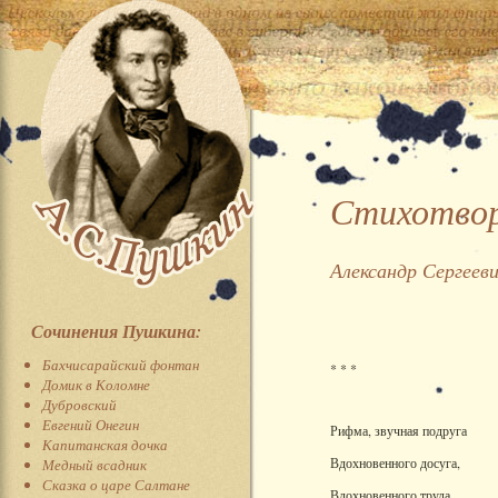
Стихотвор
Александр Сергеев
Сочинения Пушкина:
Бахчисарайский фонтан
* * *
Домик в Коломне
Дубровский
Евгений Онегин
Рифма, звучная подруга
Капитанская дочка
Вдохновенного досуга,
Медный всадник
Сказка о царе Салтане
Вдохновенного труда,