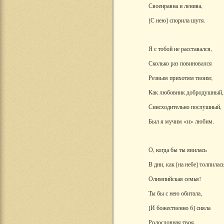
Своенравна и ленива,
[С нею] спорила шутя.
Я с тобой не расставался,
Сколько раз повиновался
Резвым прихотям твоим;
Как любовник добродушный,
Снисходительно послушный,
Был я мучим <и> любим.
О, когда бы ты явилась
В дни, как [на небе] толпилас
Олимпийская семья!
Ты бы с нею обитала,
[И божественно б] сияла
Родословная твоя.