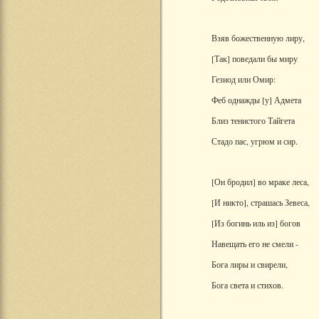
Взяв божественную лиру,
[Так] поведали бы миру
Гезиод или Омир:
Феб однажды [у] Адмета
Близ тенистого Тайгета
Стадо пас, угрюм и сир.
[Он бродил] во мраке леса,
[И никто], страшась Зевеса,
[Из богинь иль из] богов
Навещать его не смели -
Бога лиры и свирели,
Бога света и стихов.