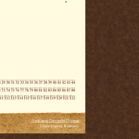
8
29
30
31
32
33
34
35
36
37
38
39
40
41
42
43
44
2
73
74
75
76
77
78
79
80
81
82
83
84
85
86
87
88
11
112
113
114
115
116
117
118
119
120
121
122
Александр Сергеевич Пушкин
Стихи и проза. Классика.