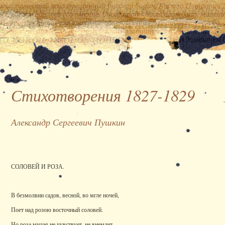
Стихотворения 1827-1829
Александр Сергеевич Пушкин
СОЛОВЕЙ И РОЗА.
В безмолвии садов, весной, во мгле ночей,
Поет над розою восточный соловей.
Но роза милая не чувствует, не внемлет,