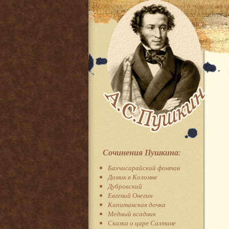
Сочинения Пушкина:
Бахчисарайский фонтан
Домик в Коломне
Дубровский
Евгений Онегин
Капитанская дочка
Медный всадник
Сказка о царе Салтане