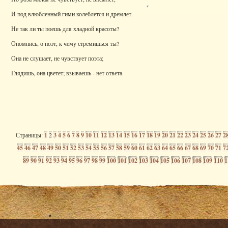
И под влюбленный гимн колеблется и дремлет.
Не так ли ты поешь для хладной красоты?
Опомнись, о поэт, к чему стремишься ты?
Она не слушает, не чувствует поэта;
Глядишь, она цветет; взываешь - нет ответа.
Страницы:
1
2
3
4
5
6
7
8
9
10
11
12
13
14
15
16
17
18
19
20
21
22
23
24
25
26
27
2
45
46
47
48
49
50
51
52
53
54
55
56
57
58
59
60
61
62
63
64
65
66
67
68
69
70
71
7
89
90
91
92
93
94
95
96
97
98
99
100
101
102
103
104
105
106
107
108
109
110
1