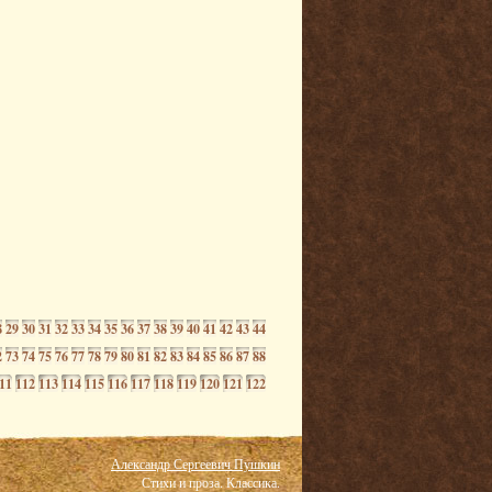
8
29
30
31
32
33
34
35
36
37
38
39
40
41
42
43
44
2
73
74
75
76
77
78
79
80
81
82
83
84
85
86
87
88
11
112
113
114
115
116
117
118
119
120
121
122
Александр Сергеевич Пушкин
Стихи и проза. Классика.