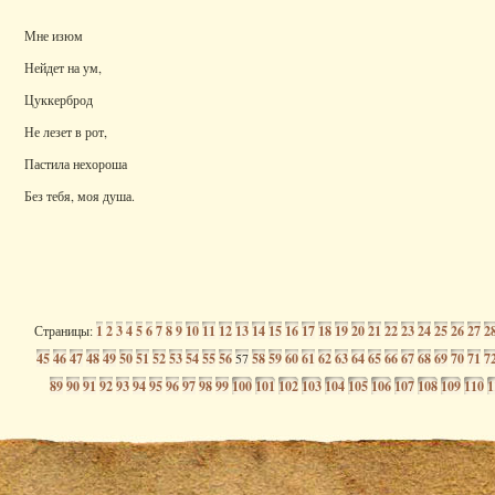
Мне изюм
Нейдет на ум,
Цуккерброд
Не лезет в рот,
Пастила нехороша
Без тебя, моя душа.
Страницы:
1
2
3
4
5
6
7
8
9
10
11
12
13
14
15
16
17
18
19
20
21
22
23
24
25
26
27
2
45
46
47
48
49
50
51
52
53
54
55
56
57
58
59
60
61
62
63
64
65
66
67
68
69
70
71
7
89
90
91
92
93
94
95
96
97
98
99
100
101
102
103
104
105
106
107
108
109
110
1