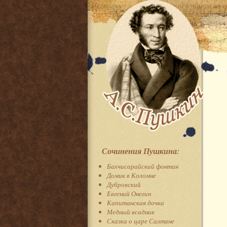
Сочинения Пушкина:
Бахчисарайский фонтан
Домик в Коломне
Дубровский
Евгений Онегин
Капитанская дочка
Медный всадник
Сказка о царе Салтане