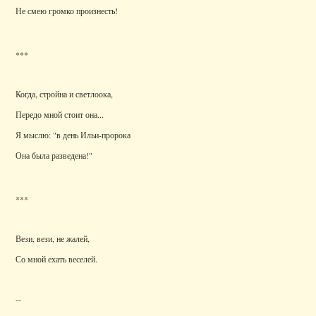
Не смею громко произнесть!
***
Когда, стройна и светлоока,
Передо мной стоит она...
Я мыслю: "в день Ильи-пророка
Она была разведена!"
***
Вези, вези, не жалей,
Со мной ехать веселей.
--